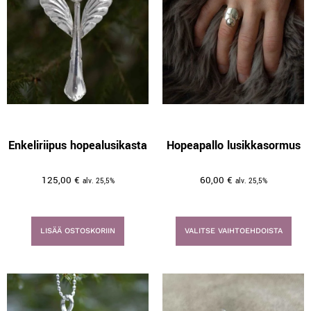
Enkeliriipus hopealusikasta
Hopeapallo lusikkasormus
125,00
€
60,00
€
alv. 25,5%
alv. 25,5%
LISÄÄ OSTOSKORIIN
VALITSE VAIHTOEHDOISTA