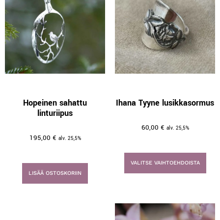
Hopeinen sahattu
Ihana Tyyne lusikkasormus
linturiipus
60,00
€
alv. 25,5%
195,00
€
alv. 25,5%
VALITSE VAIHTOEHDOISTA
LISÄÄ OSTOSKORIIN