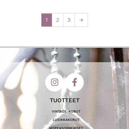
1
2
3
→
TUOTTEET
VINTAGE-KORUT
LUSIKKAKORUT
HOPEASORMUKSET