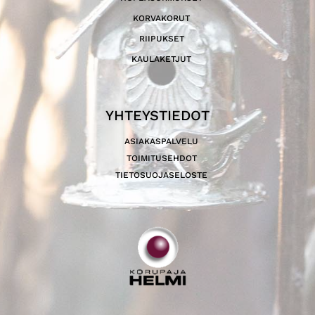
KORVAKORUT
RIIPUKSET
KAULAKETJUT
YHTEYSTIEDOT
ASIAKASPALVELU
TOIMITUSEHDOT
TIETOSUOJASELOSTE