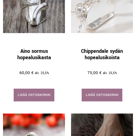
Aino sormus
Chippendale sydän
hopealusikasta
hopealusikoista
60,00
€
75,00
€
alv. 25,5%
alv. 25,5%
LISÄÄ OSTOSKORIIN
LISÄÄ OSTOSKORIIN