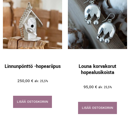
Linnunpönttö -hopeariipus
Louna korvakorut
hopealusikoista
250,00
€
alv. 25,5%
95,00
€
alv. 25,5%
LISÄÄ OSTOSKORIIN
LISÄÄ OSTOSKORIIN