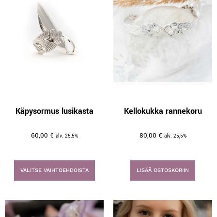
Käpysormus lusikasta
Kellokukka rannekoru
60,00
€
80,00
€
alv. 25,5%
alv. 25,5%
VALITSE VAIHTOEHDOISTA
LISÄÄ OSTOSKORIIN