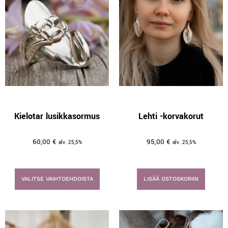
Kielotar lusikkasormus
Lehti -korvakorut
60,00
€
95,00
€
alv. 25,5%
alv. 25,5%
VALITSE VAIHTOEHDOISTA
LISÄÄ OSTOSKORIIN