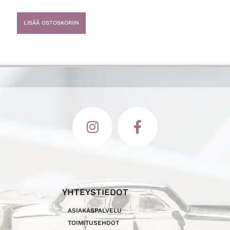
LISÄÄ OSTOSKORIIN
YHTEYSTIEDOT
ASIAKASPALVELU
TOIMITUSEHDOT