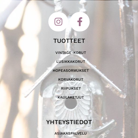
TUOTTEET
VINTAGE-KORUT
LUSIKKAKORUT
HOPEASORMUKSET
KORVAKORUT
RIIPUKSET
KAULAKETJUT
YHTEYSTIEDOT
ASIAKASPALVELU