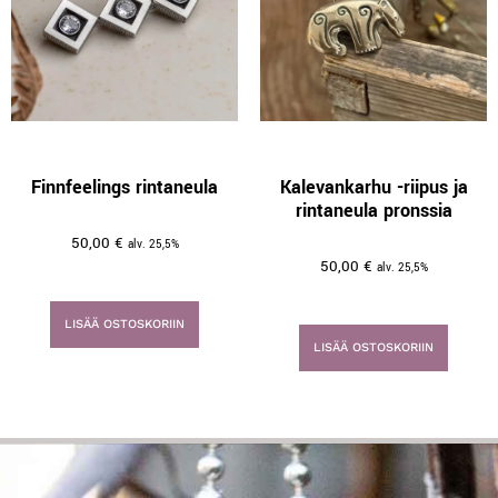
Finnfeelings rintaneula
Kalevankarhu -riipus ja
rintaneula pronssia
50,00
€
alv. 25,5%
50,00
€
alv. 25,5%
LISÄÄ OSTOSKORIIN
LISÄÄ OSTOSKORIIN