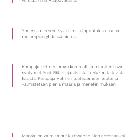
verstaamme Haapavedelle.
Yhdessä olemme hyvä tiimi ja lopputulos on aina
molempien yhdessä hioma.
Korupaja Helmen oman korumalliston tuotteet ovat
syntyneet Anni-Riitan ajatuksista ja Maken taitavista
käsistä. Korupaja Helmen tuoteperheen tuotteita
valmistetaan pieniä määriä ja menekin mukaan.
Markku on valmistunut kultasepän alan artesaaniksi