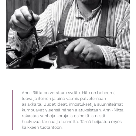
Anni-Riitta on verstaan sydän. Hän on boheemi,
luova ja iloinen ja aina valmis palvelemaan
asiakkaita. Uudet ideat, innostukset ja suunnitelmat
kumpuavat yleensä hänen ajatuksistaan. Anni-Riitta
rakastaa vanhoja koruja ja esineitä ja niistä
huokuvaa tarinaa ja tunnetta. Tämä heijastuu myös
kaikkeen tuotantoon.