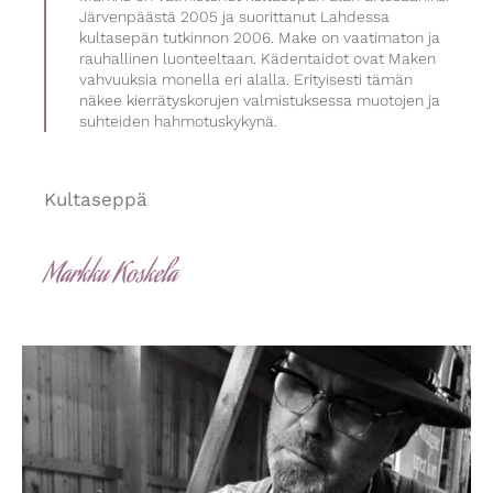
Järvenpäästä 2005 ja suorittanut Lahdessa
kultasepän tutkinnon 2006. Make on vaatimaton ja
rauhallinen luonteeltaan. Kädentaidot ovat Maken
vahvuuksia monella eri alalla. Erityisesti tämän
näkee kierrätyskorujen valmistuksessa muotojen ja
suhteiden hahmotuskykynä.
Kultaseppä
Markku Koskela