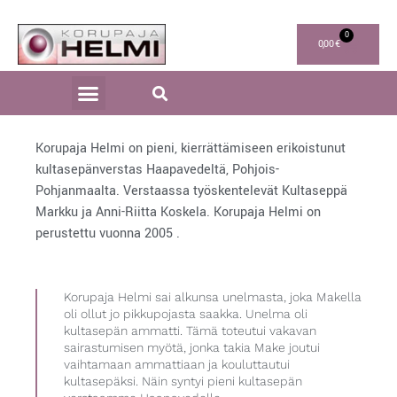
0
0,00
€
KORUPAJA HELMI TUOTEPERHE
Korupaja Helmi on pieni, kierrättämiseen erikoistunut
kultasepänverstas Haapavedeltä, Pohjois-
Pohjanmaalta. Verstaassa työskentelevät Kultaseppä
Markku ja Anni-Riitta Koskela. Korupaja Helmi on
perustettu vuonna 2005 .
Korupaja Helmi sai alkunsa unelmasta, joka Makella
oli ollut jo pikkupojasta saakka. Unelma oli
kultasepän ammatti. Tämä toteutui vakavan
sairastumisen myötä, jonka takia Make joutui
vaihtamaan ammattiaan ja kouluttautui
kultasepäksi. Näin syntyi pieni kultasepän