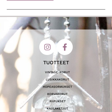
TUOTTEET
VINTAGE-KORUT
LUSIKKAKORUT
HOPEASORMUKSET
KORVAKORUT
RIIPUKSET
KAULAKETJUT