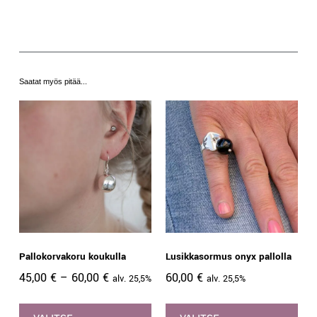
Saatat myös pitää...
Pallokorvakoru koukulla
Lusikkasormus onyx pallolla
45,00
€
–
60,00
€
60,00
€
alv. 25,5%
alv. 25,5%