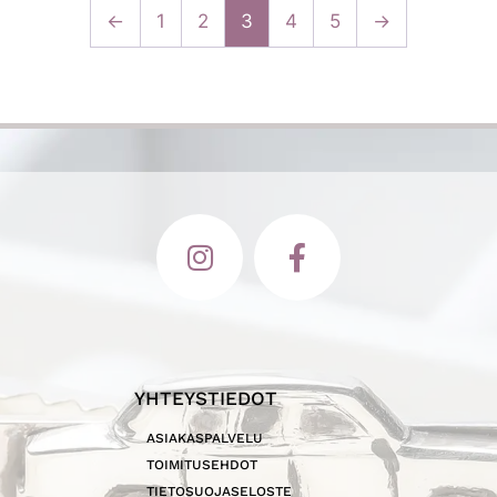
←
1
2
3
4
5
→
YHTEYSTIEDOT
ASIAKASPALVELU
TOIMITUSEHDOT
TIETOSUOJASELOSTE