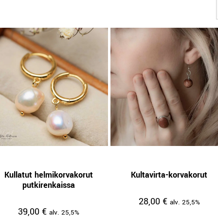
Kullatut helmikorvakorut
Kultavirta-korvakorut
putkirenkaissa
28,00
€
alv. 25,5%
39,00
€
alv. 25,5%