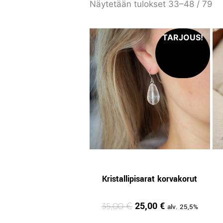
Näytetään tulokset 33–48 / 79
Kristallipisarat korvakorut
25,00
€
35,00
€
alv. 25,5%