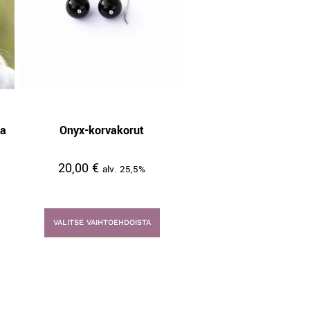
la
Onyx-korvakorut
20,00
€
alv. 25,5%
VALITSE VAIHTOEHDOISTA