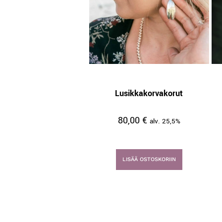
Lusikkakorvakorut
80,00
€
alv. 25,5%
LISÄÄ OSTOSKORIIN