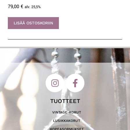
79,00
€
alv. 25,5%
LISÄÄ OSTOSKORIIN
TUOTTEET
VINTAGE-KORUT
LUSIKKAKORUT
HOPEASORMUKSET