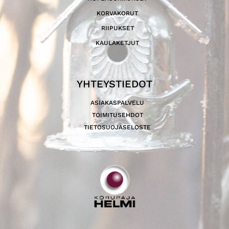
KORVAKORUT
RIIPUKSET
KAULAKETJUT
YHTEYSTIEDOT
ASIAKASPALVELU
TOIMITUSEHDOT
TIETOSUOJASELOSTE