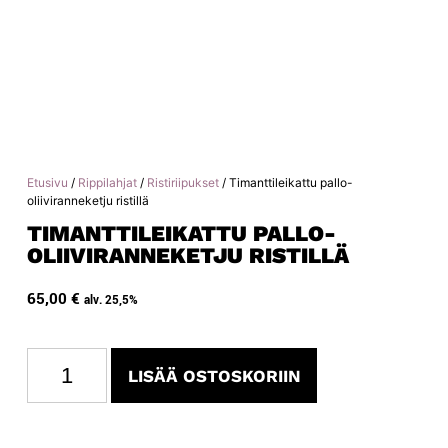
Etusivu
/
Rippilahjat
/
Ristiriipukset
/ Timanttileikattu pallo-
oliiviranneketju ristillä
TIMANTTILEIKATTU PALLO-
OLIIVIRANNEKETJU RISTILLÄ
65,00
€
alv. 25,5%
LISÄÄ OSTOSKORIIN