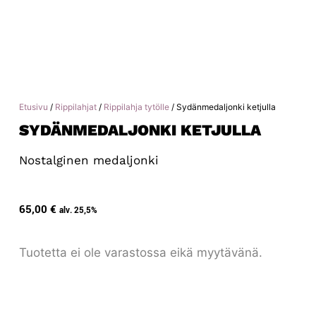
Etusivu
/
Rippilahjat
/
Rippilahja tytölle
/ Sydänmedaljonki ketjulla
SYDÄNMEDALJONKI KETJULLA
Nostalginen medaljonki
65,00
€
alv. 25,5%
Tuotetta ei ole varastossa eikä myytävänä.