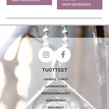
VAIHTOEHDOISTA
TUOTTEET
VINTAGE-KORUT
LUSIKKAKORUT
HOPEASORMUKSET
KORVAKORUT
RIIPUKSET