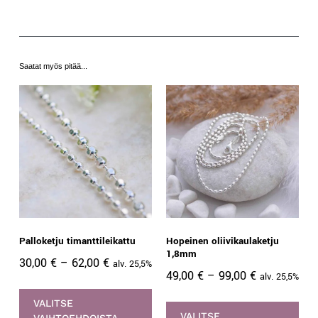
Saatat myös pitää...
Palloketju timanttileikattu
Hopeinen oliivikaulaketju
1,8mm
30,00
€
–
62,00
€
alv. 25,5%
49,00
€
–
99,00
€
alv. 25,5%
VALITSE
VALITSE
VAIHTOEHDOISTA