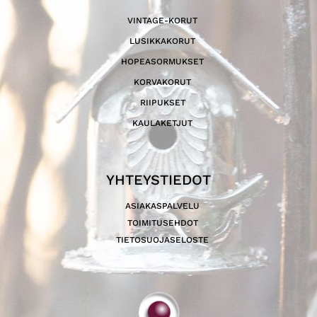
VINTAGE-KORUT
LUSIKKAKORUT
HOPEASORMUKSET
KORVAKORUT
RIIPUKSET
KAULAKETJUT
YHTEYSTIEDOT
ASIAKASPALVELU
TOIMITUSEHDOT
TIETOSUOJASELOSTE