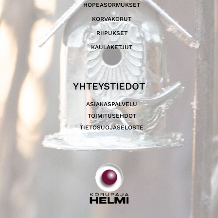
HOPEASORMUKSET
KORVAKORUT
RIIPUKSET
KAULAKETJUT
YHTEYSTIEDOT
ASIAKASPALVELU
TOIMITUSEHDOT
TIETOSUOJASELOSTE