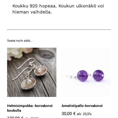
Koukku 925 hopeaa. Koukun ulkonäkö voi
hieman vaihdella.
Saatat myös pitää...
Helmisimpukka -korvakorut
Ametistipallo-korvakorut
koukulla
30,00
€
alv. 25,5%