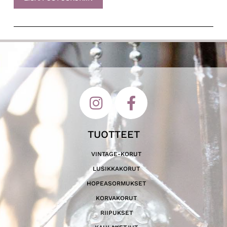
TUOTTEET
VINTAGE-KORUT
LUSIKKAKORUT
HOPEASORMUKSET
KORVAKORUT
RIIPUKSET