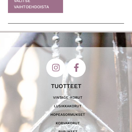
VALITSE
VAIHTOEHDOISTA
TUOTTEET
VINTAGE-KORUT
LUSIKKAKORUT
HOPEASORMUKSET
KORVAKORUT
RIIPUKSET