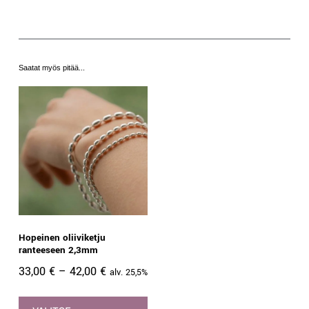
Saatat myös pitää...
Hopeinen oliiviketju
ranteeseen 2,3mm
33,00
€
–
42,00
€
alv. 25,5%