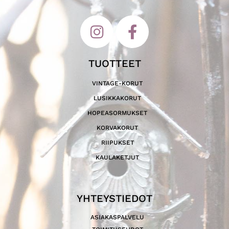
TUOTTEET
VINTAGE-KORUT
LUSIKKAKORUT
HOPEASORMUKSET
KORVAKORUT
RIIPUKSET
KAULAKETJUT
YHTEYSTIEDOT
ASIAKASPALVELU