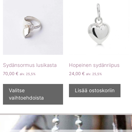
Sydänsormus lusikasta
Hopeinen sydänriipus
70,00
€
24,00
€
alv. 25,5%
alv. 25,5%
Valitse
Lisää ostoskoriin
vaihtoehdoista