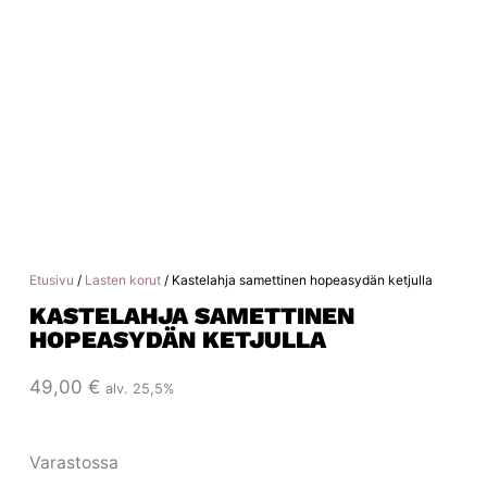
Etusivu
/
Lasten korut
/ Kastelahja samettinen hopeasydän ketjulla
KASTELAHJA SAMETTINEN
HOPEASYDÄN KETJULLA
49,00
€
alv. 25,5%
Varastossa