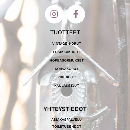
TUOTTEET
VINTAGE-KORUT
LUSIKKAKORUT
HOPEASORMUKSET
KORVAKORUT
RIIPUKSET
KAULAKETJUT
YHTEYSTIEDOT
ASIAKASPALVELU
TOIMITUSEHDOT