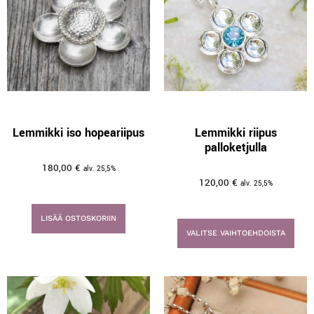
Lemmikki iso hopeariipus
Lemmikki riipus
palloketjulla
180,00
€
alv. 25,5%
120,00
€
alv. 25,5%
LISÄÄ OSTOSKORIIN
VALITSE VAIHTOEHDOISTA