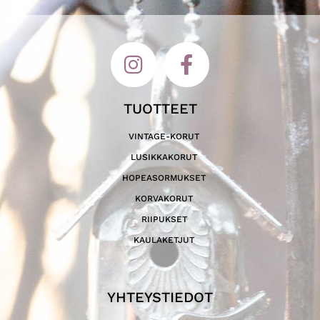
TUOTTEET
VINTAGE-KORUT
LUSIKKAKORUT
HOPEASORMUKSET
KORVAKORUT
RIIPUKSET
KAULAKETJUT
YHTEYSTIEDOT