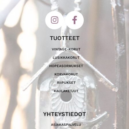
TUOTTEET
VINTAGE-KORUT
LUSIKKAKORUT
HOPEASORMUKSET
KORVAKORUT
RIIPUKSET
KAULAKETJUT
YHTEYSTIEDOT
ASIAKASPALVELU