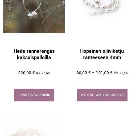
Hede rannerengas
Hopeinen oliiviketju
kaksoispalloilla
ranteeseen 4mm
220,00
€
80,00
€
–
101,00
€
alv. 25,5%
alv. 25,5%
LISÄÄ OSTOSKORIIN
VALITSE VAIHTOEHDOISTA