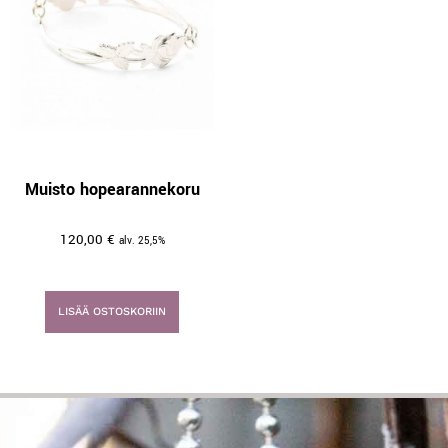
Muisto hopearannekoru
120,00
€
alv. 25,5%
LISÄÄ OSTOSKORIIN