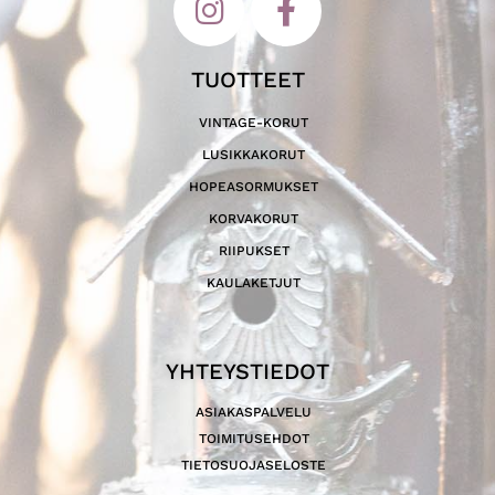
TUOTTEET
VINTAGE-KORUT
LUSIKKAKORUT
HOPEASORMUKSET
KORVAKORUT
RIIPUKSET
KAULAKETJUT
YHTEYSTIEDOT
ASIAKASPALVELU
TOIMITUSEHDOT
TIETOSUOJASELOSTE