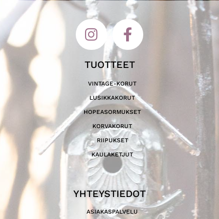
TUOTTEET
VINTAGE-KORUT
LUSIKKAKORUT
HOPEASORMUKSET
KORVAKORUT
RIIPUKSET
KAULAKETJUT
YHTEYSTIEDOT
ASIAKASPALVELU